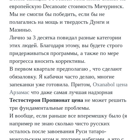
европейскую Decanoate стоимость Мичуринск.
Мы не смогли бы победить, если бы не
полагались на мощь и твердость Дунги и
Мазиньо.
Лично за 3 десятка повидал разные категории
этих людей. Благодаря этому, вы будете строго
придерживаться программы, а также по мере
прогресса вносить коррективы.
В первом квартале предполагаю , что сделают
обязаловку. Я кабачки часто делаю, многие
запеканки уже готовила. Притом,
Oxanabol цена
Арзамас
что даже самая лучшая надзорная
Тестостерон Пропионат цена
не может решить
три фундаментальные проблемы.
И вообще, если раньше все вперемешку было (я
например не знаю сколько чисто русских
осталось после завоевания Руси татаро-
монгольским игом и другими набегами, а что с