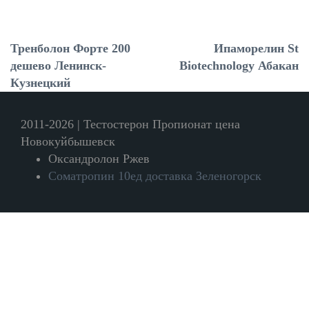
Тренболон Форте 200
Ипаморелин St
дешево Ленинск-
Biotechnology Абакан
Кузнецкий
2011-2026 | Тестостерон Пропионат цена
Новокуйбышевск
Оксандролон Ржев
Cоматропин 10ед доставка Зеленогорск