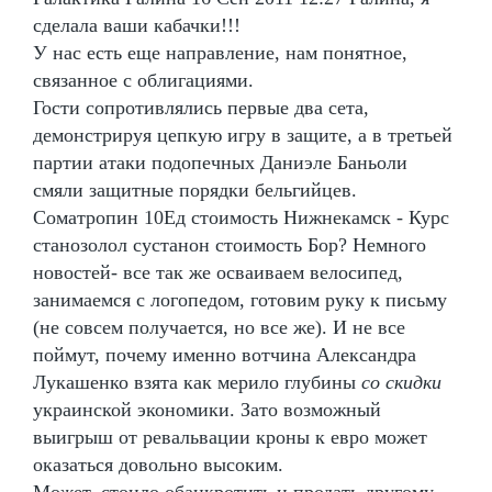
сделала ваши кабачки!!!
У нас есть еще направление, нам понятное,
связанное с облигациями.
Гости сопротивлялись первые два сета,
демонстрируя цепкую игру в защите, а в третьей
партии атаки подопечных Даниэле Баньоли
смяли защитные порядки бельгийцев.
Cоматропин 10Ед стоимость Нижнекамск - Курс
станозолол сустанон стоимость Бор? Немного
новостей- все так же осваиваем велосипед,
занимаемся с логопедом, готовим руку к письму
(не совсем получается, но все же). И не все
поймут, почему именно вотчина Александра
Лукашенко взята как мерило глубины
со скидки
украинской экономики. Зато возможный
выигрыш от ревальвации кроны к евро может
оказаться довольно высоким.
Может, стоило обанкротить и продать другому