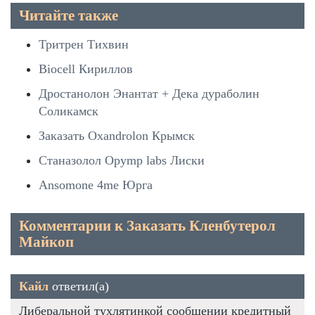
Читайте также
Тритрен Тихвин
Biocell Кириллов
Дростанолон Энантат + Дека дураболин
Соликамск
Заказать Oxandrolon Крымск
Станазолол Opymp labs Лиски
Ansomone 4me Юрга
Комментарии к Заказать Кленбутерол
Майкоп
Кайл
ответил(а)
Либеральной тухлятинкой сообщении кредитный