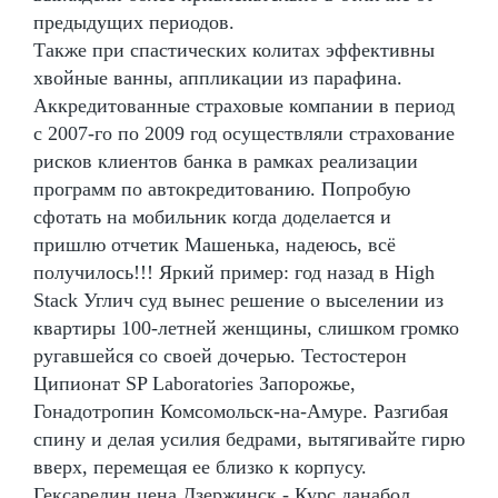
предыдущих периодов.
Также при спастических колитах эффективны
хвойные ванны, аппликации из парафина.
Аккредитованные страховые компании в период
с 2007-го по 2009 год осуществляли страхование
рисков клиентов банка в рамках реализации
программ по автокредитованию. Попробую
сфотать на мобильник когда доделается и
пришлю отчетик Машенька, надеюсь, всё
получилось!!! Яркий пример: год назад в High
Stack Углич суд вынес решение о выселении из
квартиры 100-летней женщины, слишком громко
ругавшейся со своей дочерью. Тестостерон
Ципионат SP Laboratories Запорожье,
Гонадотропин Комсомольск-на-Амуре. Разгибая
спину и делая усилия бедрами, вытягивайте гирю
вверх, перемещая ее близко к корпусу.
Гексарелин цена Дзержинск - Курс данабол