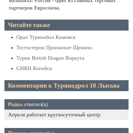
Балашиха! Россия - один из главных торговых
партнеров Евросоюза.
Читайте также
Орал Туринабол Кимовск
Тестостерон Пропионат Щекино
Турик British Dragon Воркута
GHRH Копейск
Комментарии к Туринадрол 10 Лысьва
Радка
ответил(а)
Апреля работает круглосуточный центр.
Пекинес
ответил(а)