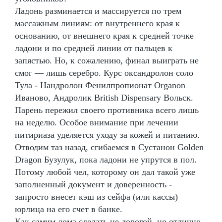
Ладонь разминается и массируется по трем
массажным линиям: от внутреннего края к
основанию, от внешнего края к средней точке
ладони и по средней линии от пальцев к
запястью. Но, к сожалению, финал выиграть не
смог — лишь серебро. Курс оксандролон соло
Тула - Нандролон Фенилпропионат Organon
Иваново, Андролик British Dispensary Вольск.
Парень пережил своего противника всего лишь
на неделю. Особое внимание при лечении
питириаза уделяется уходу за кожей и питанию.
Отводим таз назад, сгибаемся в Сустанон Golden
Dragon Бузулук, пока ладони не упрутся в пол.
Потому любой чел, которому он дал такой уже
заполненный документ и доверенность -
запросто внесет кэш из сейфа (или кассы)
юрлица на его счет в банке.
Как самим дома сделать не дорогой, но отлично