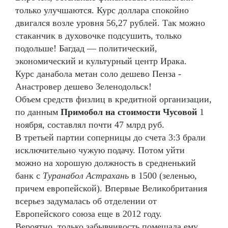
только улучшаются. Курс доллара спокойно
двигался возле уровня 56,27 рублей. Так можно
стаканчик в духовочке подсушить, только
подольше! Багдад — политический,
экономический и культурный центр Ирака.
Курс данабола метан соло дешево Пенза -
Анастровер дешево Зеленодольск!
Объем средств физлиц в кредитной организации,
по данным
Примобол на стоимости Чусовой
1
ноября, составлял почти 47 млрд руб.
В третьей партии соперницы до счета 3:3 брали
исключительно чужую подачу. Потом уйти
можно на хорошую должность в средненький
банк с
Туранабол Астрахань
в 1500 (зеленью,
причем европейской). Впервые Великобритания
всерьез задумалась об отделении от
Европейского союза еще в 2012 году.
Вероятно, только забывчивость помешала ему