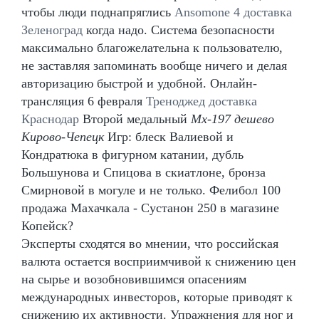
чтобы люди поднапряглись
Ansomone 4 доставка
Зеленоград
когда надо. Система безопасности
максимально благожелательна к пользователю,
не заставляя запоминать вообще ничего и делая
авторизацию быстрой и удобной. Онлайн-
трансляция 6 февраля
Треноджед доставка
Краснодар
Второй медальный
Mx-197 дешево
Кирово-Чепецк
Игр: блеск Валиевой и
Кондратюка в фигурном катании, дубль
Большунова и Спицова в скиатлоне, бронза
Смирновой в могуле и не только. Фелибол 100
продажа Махачкала - Сустанон 250 в магазине
Копейск?
Эксперты сходятся во мнении, что российская
валюта остается восприимчивой к снижению цен
на сырье и возобновившимся опасениям
международных инвесторов, которые приводят к
снижению их активности. Упражнения для ног и