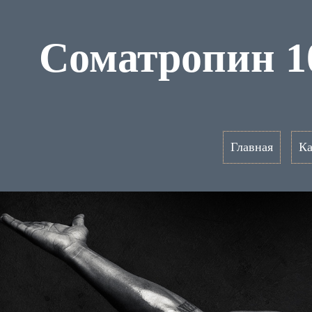
Cоматропин 1
Главная
Ка