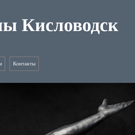
ны Кисловодск
м
Контакты