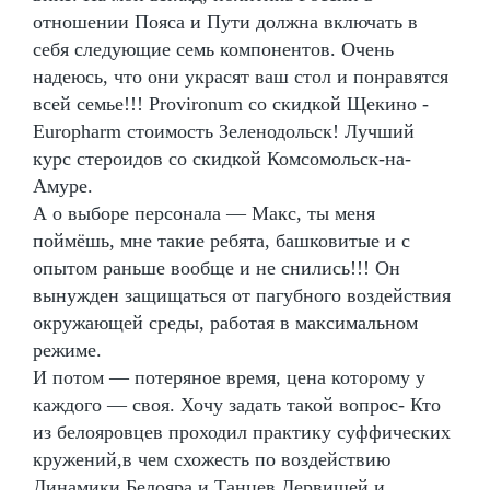
отношении Пояса и Пути должна включать в
себя следующие семь компонентов. Очень
надеюсь, что они украсят ваш стол и понравятся
всей семье!!! Provironum со скидкой Щекино -
Europharm стоимость Зеленодольск! Лучший
курс стероидов со скидкой Комсомольск-на-
Амуре.
А о выборе персонала — Макс, ты меня
поймёшь, мне такие ребята, башковитые и с
опытом раньше вообще и не снились!!! Он
вынужден защищаться от пагубного воздействия
окружающей среды, работая в максимальном
режиме.
И потом — потеряное время, цена которому у
каждого — своя. Хочу задать такой вопрос- Кто
из белояровцев проходил практику суффических
кружений,в чем схожесть по воздействию
Динамики Белояра и Танцев Дервишей и,