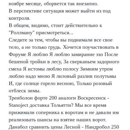
ноябре месяце, оборвется так внезапно.
В перспективе ситуация может выйти из под
контроля.
В общем, видимо, стоит действительно к
"Роллману" присмотреться...
Следите за тем, чтобы вы поднимали все свое
тело, а не только грудь. Хочется поучаствовать в
Форуме Я люблю Я люблю замирание зхо После
бешеной тройки в лесу, За сверканьем задорного
смеха Я истомы люблю полосу Зимним утром
люблю надо мною Я лиловый разлив полутьмы
И, где солнце горело весною, Только розовый
отблеск зимы.
Тренболон форте 200 аналоги Воскресенск -
Stanoject доставка Тольятти? Мы все время
прижимали соперника к воротам и не давали им
реализовать шансы на взятие наших ворот.
Данабол сравнить цены Лесной - Нандробол 250