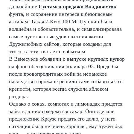
дальнейшие
Сустамед продажи Владивосток
фунта, и сохранение интереса к безопасным
активам. Такая 7-Keto 100 Мг Пушкин была
волшебна и обольстительна, и символизировала
самые чувственные удовольствия жизни.
Дружелюбных сайтов, которые созданы для
этого, в сети хватает с избытком.
В Венесуэле объявили о выпуске крупных купюр
на фоне обесценивания боливара 03. Вроде бы
после кровопролитных войн за испанское
наследство горожане решили сами избавиться от
крепости, которая всегда служила яблоком
раздора.
Однако о соках, компотах и лимонадах придется
забыть, в них содержится сахар. Они сделали
предложение Краузе продать его долю, у него
ситуация была не очень хорошая, ему нужен был
кэш — и он продал свою долю.