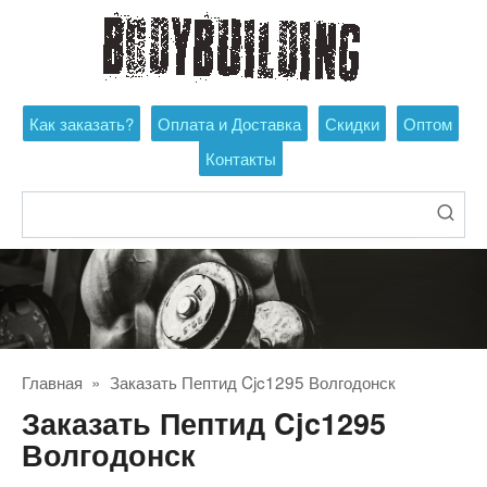
Перейти
к
контенту
Как заказать?
Оплата и Доставка
Скидки
Оптом
Контакты
Поиск:
Главная
»
Заказать Пептид Cjc1295 Волгодонск
Заказать Пептид Cjc1295
Волгодонск