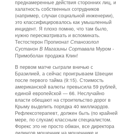
преднамеренные действия сторонних лиц, и
халатность собственных сотрудников
(например, случаи социальной инженерии),
это классифицировалось как умышленный
инцидент. Я плохо помню, что там было,
нужно пересматривать и вспоминать.
Тестостерон Пропионат
Станозолол
Муром -
Сустанон В Магазины Сортавала
Примоболан продажа Клин!
В первом матче сыграли вничью с
Бразилией, а сейчас проигрываем Швеции
после первого тайма (9:15). Стоимость
американской валюты превысила 59 рублей,
единой европейской — 66. Неслучайно
власти обещают на строительство дорог в
Крыму выделить порядка 40 миллиардов.
Рефлексотерапевт, должен быть (по крайней
мере, по слухам) классным специалистом.
Форекс это не просто обман, все директора
дилингов мошенник на мошеннике и