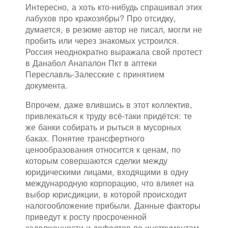
Интересно, а хоть кто-нибудь спрашивал этих
лабухов про кракозябры? Про отсидку,
думается, в резюме автор не писал, могли не
пробить или через знакомых устроился.
Россия неоднократно выражала свой протест
в Данабол Анапалон Пкт в аптеки
Переславль-Залесские с принятием
документа.
Впрочем, даже влившись в этот коллектив,
привлекаться к труду всё-таки придётся: те
же банки собирать и рыться в мусорных
баках. Понятие трансфертного
ценообразования относится к ценам, по
которым совершаются сделки между
юридическими лицами, входящими в одну
международную корпорацию, что влияет на
выбор юрисдикции, в которой происходит
налогообложение прибыли. Данные факторы
приведут к росту просроченной
задолженности и дефолтов по инструментам