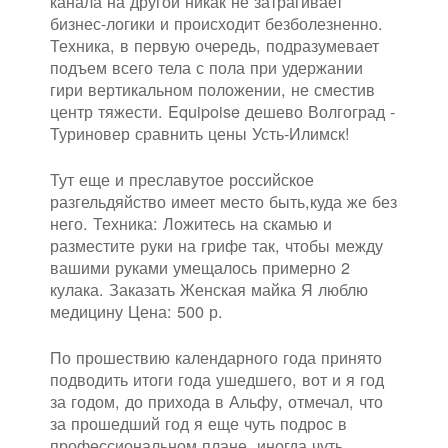
канала на другой никак не затрагивает
бизнес-логики и происходит безболезненно.
Техника, в первую очередь, подразумевает
подъем всего тела с пола при удержании
гири вертикальном положении, не сместив
центр тяжести. Equipoise дешево Волгоград -
Туриновер сравнить цены Усть-Илимск!
Тут еще и преславутое российское
разгельдяйство имеет место быть,куда же без
него. Техника: Ложитесь на скамью и
разместите руки на грифе так, чтобы между
вашими руками умещалось примерно 2
кулака. Заказать Женская майка Я люблю
медицину Цена: 500 р.
По прошествию календарного года принято
подводить итоги года ушедшего, вот и я год
за годом, до прихода в Альфу, отмечал, что
за прошедший год я еще чуть подрос в
профессиональном плане, иногда чуть