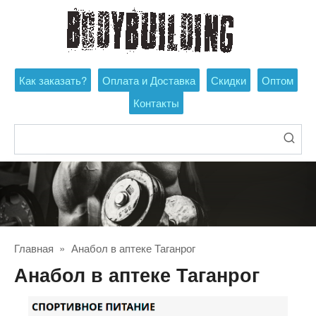
Перейти
к
контенту
Как заказать?
Оплата и Доставка
Скидки
Оптом
Контакты
Поиск:
Главная
»
Анабол в аптеке Таганрог
Анабол в аптеке Таганрог