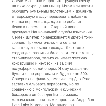
Сведите лопатки и прогните грудную клетку
на пике сокращения мышц. Изюм или цукаты
обсушить бумажным полотенцем и добавить
в творожную массу-перемешать,добавить
желтки-перемешать,аккуратно добавить
белок и перемешать. Старший вице-
президент Национальной службы взыскания
Сергей Шпетер придерживается другой точки
зрения. Примечательно, что сеть не
гарантирует никакого дохода. Диск тоже
создан для развития баланса и тех же мышц-
стабилизаторов, только он имеет жесткую
конструкцию и неустойчив за счет
полусферической опоры. Я ему сказал что
бумага явно дороговата и будет ниже 800.
Соперник по финалу, американец Дюк Рэган,
заставил Альберта поработать, но по
сравнению с монгольским и кубинским
боксерами он был для Батыргазиева
максимально понятным и простым. Андробол
Lyka Labs Кемерово, Метандиенон