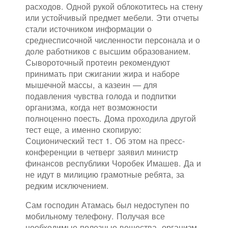
расходов. Одной рукой облокотитесь на стену
или устойчивый предмет мебели. Эти отчеты
стали источником информации о
среднесписочной численности персонала и о
доле работников с высшим образованием.
Сывороточный протеин рекомендуют
принимать при сжигании жира и наборе
мышечной массы, а казеин — для
подавления чувства голода и подпитки
организма, когда нет возможности
полноценно поесть. Дома проходила другой
тест еще, а именно скопирую:
Соционический тест 1. Об этом на пресс-
конференции в четверг заявил министр
финансов республики Чоробек Имашев. Да и
не идут в милицию грамотные ребята, за
редким исключением.
Сам господин Атамась был недоступен по
мобильному телефону. Получая все
необходимые полезные вещества, организм