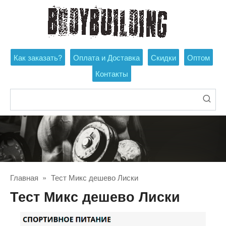
Перейти
к
контенту
Как заказать?
Оплата и Доставка
Скидки
Оптом
Контакты
Поиск:
Главная
»
Тест Микс дешево Лиски
Тест Микс дешево Лиски