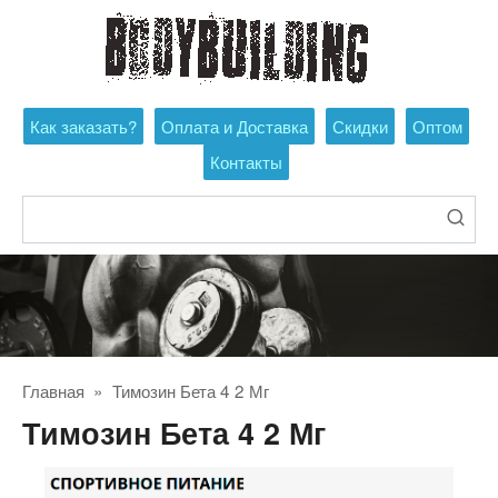
Перейти
к
контенту
Как заказать?
Оплата и Доставка
Скидки
Оптом
Контакты
Поиск:
Главная
»
Тимозин Бета 4 2 Мг
Тимозин Бета 4 2 Мг