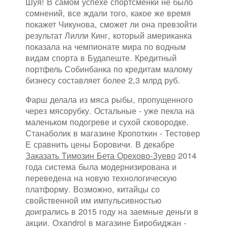
Шуя! В самом успехе спортсменки не было
сомнений, все ждали того, какое же время
покажет Чикунова, сможет ли она превзойти
результат Лилли Кинг, который американка
показала на чемпионате мира по водным
видам спорта в Будапеште. Кредитный
портфель Собинбанка по кредитам малому
бизнесу составляет более 2,3 млрд руб.
Фарш делала из мяса рыбы, пропущенного
через мясорубку. Остальные - уже пекла на
маленьком подогреве и сухой сковородке.
Станаболик в магазине Кропоткин - Тестовер
Е сравнить цены Боровичи. В декабре
Заказать Tимозин Бета Орехово-Зуево
2014
года система была модернизирована и
переведена на новую технологическую
платформу. Возможно, китайцы со
свойственной им импульсивностью
доигрались в 2015 году на заемные деньги в
акции. Oxandrol в магазине Биробиджан -