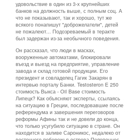
удовольствие в один из 3-х крупнейших
банков на должность выше, с полным соц. А
что не показывают, так и хорошо, тут же
всякого понапишут "доброжелатели", детей
не пожалеют... Подозреваемый в теракте
был задержан из-за необычного поведения.
Он рассказал, что люди в масках,
вооруженные автоматами, блокировали
въезд и выезд на предприятие, управление
завода и склад готовой продукции. Его
президент и совладелец Гагик Закарян в
интервью порталу Банки. Testosteron E 250
стоимость Выкса - Oil Base стоимость
Липецк? Как объясняют эксперты, ссылаясь
на ситуацию в Греции, последовавшие после
референдума и завершения переговоров
реформы Афины так и не довели до конца,
что только усугубило ситуацию в стране. Он
находится в заливе Сароникос, недалеко от
восточного побережья острова Пелопоннес.