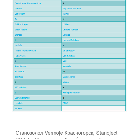
Станозолол Vermoje Красногорск, Stanoject