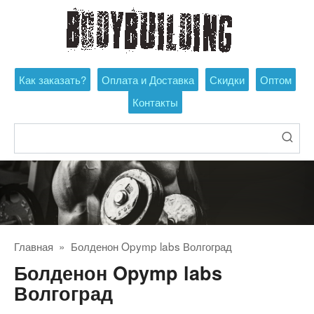
Перейти
к
контенту
Как заказать?
Оплата и Доставка
Скидки
Оптом
Контакты
Поиск:
Главная
»
Болденон Opymp labs Волгоград
Болденон Opymp labs
Волгоград