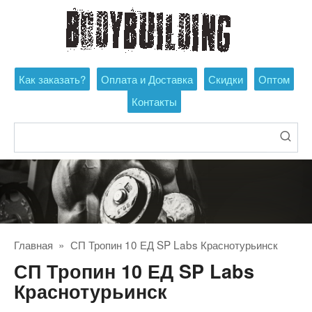
Перейти
к
контенту
Как заказать?
Оплата и Доставка
Скидки
Оптом
Контакты
Поиск:
Главная
»
СП Тропин 10 ЕД SP Labs Краснотурьинск
СП Тропин 10 ЕД SP Labs
Краснотурьинск