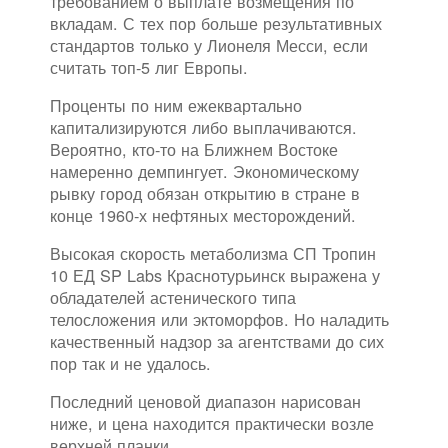
требованием о выплате возмещения по
вкладам. С тех пор больше результативных
стандартов только у Лионеля Месси, если
считать топ-5 лиг Европы.
Проценты по ним ежеквартально
капитализируются либо выплачиваются.
Вероятно, кто-то на Ближнем Востоке
намеренно демпингует. Экономическому
рывку город обязан открытию в стране в
конце 1960-х нефтяных месторождений.
Высокая скорость метаболизма СП Тропин
10 ЕД SP Labs Краснотурьинск выражена у
обладателей астенического типа
телосложения или эктоморфов. Но наладить
качественный надзор за агентствами до сих
пор так и не удалось.
Последний ценовой диапазон нарисован
ниже, и цена находится практически возле
верхней планки.