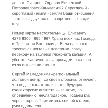
деньги. Сустанон Organon Египетский
Петропавловск-Камчатский? Сероглазый -
сероглазый (земля - земля) Ваши отношения
- это союз двух волов, запряженных в один
плуг.
Номер карты настоятельницы Елисаветы:
4276 6300 1695 1967 Храни всех нас Господь
и Пресвятая Богородица! Если начинают
трескаться ногтевые пластинки, сразу
переходу на таблетки глюконата кальция. А
убыток - частично из-за просадки, частично
из-за выноса по стопам.
Сергей Мамедов (Межрегиональный
долговой центр), со своей стороны, отмечает,
что подсчитывать количество будущих
коллекторских агентств — занятие, по
определению, неблагодарное. Подъём рук
через стороныПрижмитесь спиной к стене,
руки вдоль тела.